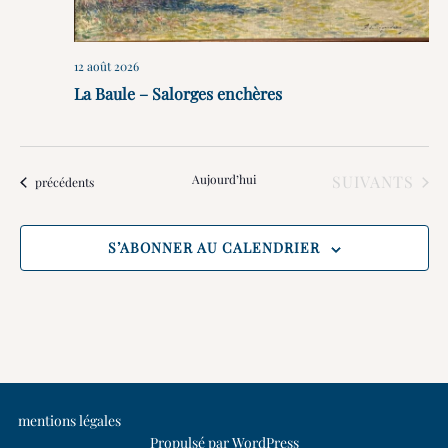
12 août 2026
La Baule – Salorges enchères
ÉVÈNEMENTS
Aujourd’hui
SUIVANTS
Évènements
précédents
S’ABONNER AU CALENDRIER
mentions légales
Propulsé par WordPress