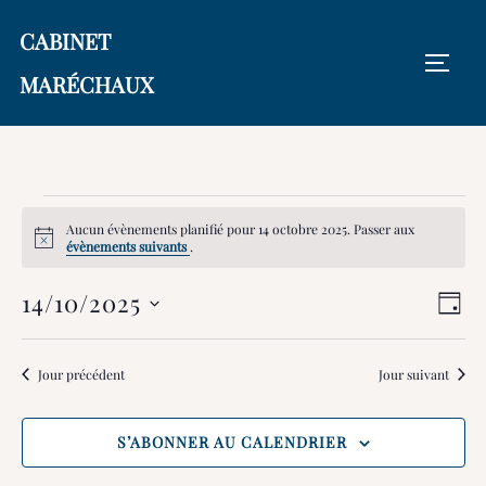
Aller
CABINET
au
PERM
contenu
MARÉCHAUX
Évènements
Aucun évènements planifié pour 14 octobre 2025. Passer aux
N
évènements suivants
.
for
o
t
14/10/2025
N
N
i
JOUR
14
c
a
e
S
a
é
v
octobre
Jour précédent
Jour suivant
v
l
i
2025
e
i
g
S’ABONNER AU CALENDRIER
c
a