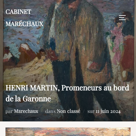
Aller
CABINET
au
PERM
contenu
MARÉCHAUX
HENRI MARTIN, Promeneurs au bord
de la Garonne
Publié
par
Marechaux
dans
Non classé
sur
11 juin 2024
le